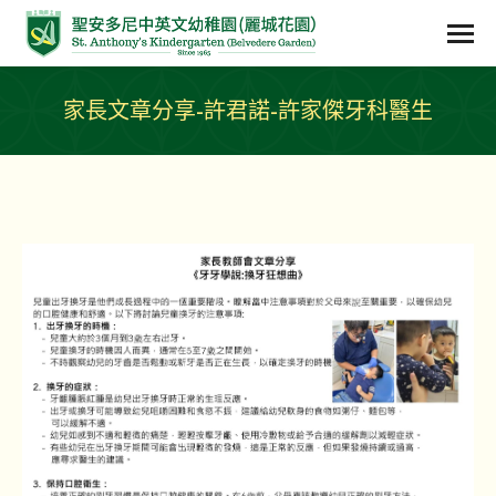
家長文章分享-許君諾-許家傑牙科醫生